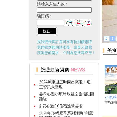
請輸入入住人數：
驗證碼：
1
2
找我們代客訂房可享有特別優惠唷
我們收到您的請求後，由專人致電
諮詢您的需求，立刻為您找尋空房！
台灣百大景點推薦，集章還有限
量小禮物可以拿
2024屏東迎王時間出來啦！迎
王資訊大整理
盡孝心遊小琉球放鬆之旅活動開
跑啦
小琉球
§ 安心遊2.0住宿進擊券 §
平均消費：
2020年琅嶠鷹季系列活動 “與鷹
同行”草原健走活動