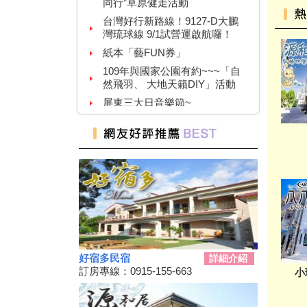
台灣好行新路線！9127-D大鵬
灣琉球線 9/1試營運啟航囉！
紙本「藝FUN券」
109年與國家公園有約~~~「自
然飛羽、 大地天籟DIY」活動
屏東三大日音樂節~
2020大鵬灣帆船生活節
墾丁國家公園舉辦『潮向海洋玩
科學』活動
7/4-7/31東港吃冰趣 ice仲夏潮口
味【系列活動】
高鐵首推澎湖交通聯票 超夯小
琉球行程繼續賣
【墾丁後壁湖美食推薦】後壁湖
生魚片|邱家生魚片|傳說中的百
元生魚片|空運來台新鮮生魚片|
好宿多民宿
詳細介紹
2019擴大國旅秋冬夜市抵用卷
訂房專線：0915-155-663
小
優惠活動
2019擴大國旅秋冬住宿優惠活
動