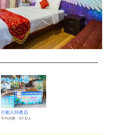
行船人特產店
平均消費：NT $/人