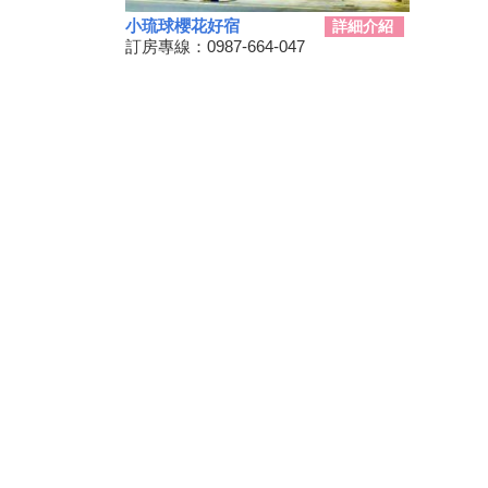
三代同遊國家公園 『墾丁仲夏
小琉球櫻花好宿
詳細介紹
夜未眠－蟹謝好孕』陸蟹生態之
訂房專線：0987-664-047
旅
兒童狂歡節開幕 藝術館變身為
兒童樂園
勝利星村舊好勝市集 7月13日重
磅登場
和時間賽跑！網紅景點潮州日式
建築群 僅剩6棟可修復
動動手.藝起玩-跑跑巴士迴力車
2019野薑花季7月登場，歡迎來
訪~
山友注意！台灣登山申請整合服
務網 單一入口網上線了
暑假來了！雙流自然教育中心十
周年熱鬧慶生!
鵬琉線船票半價優惠 墾丁飯店
推「買大送小」
恆春3000啤酒博物館！全球酒
杯集成的「巨大酒杯牆」