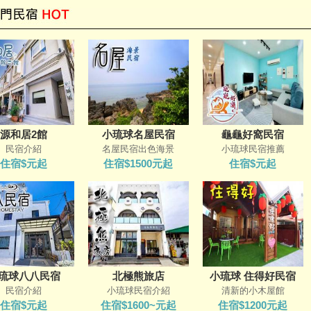
源和居2館
小琉球名屋民宿
龜龜好窩民宿
民宿介紹
名屋民宿出色海景
小琉球民宿推薦
住宿$元起
住宿$1500元起
住宿$元起
琉球八八民宿
北極熊旅店
小琉球 住得好民宿
民宿介紹
小琉球民宿介紹
清新的小木屋館
住宿$元起
住宿$1600~元起
住宿$1200元起