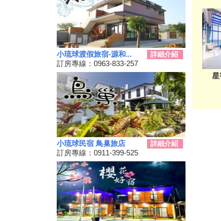
秋冬擴大國旅補助離島加碼怎麼
用？老司機分享連續技
108年潮州賽神蝦暨小農市集活
動
小琉球渡假旅宿-源和...
詳細介紹
單車騎遊聽風看海，體驗台灣燈
訂房專線：0963-833-257
塔極點濱海小鎮風貌 一起Light
星
up Taiwan
Hi~枋寮有藝市
單車環島遊台灣國際入口網站
Taiwan on 2 Wheels
第四屆「小琉球愛龜淨灘接力
賽」活動，7/13小琉球龍蝦洞海
灘展開！
小琉球民宿 鳥巢旅店
詳細介紹
訂房專線：0911-399-525
屏東大鵬灣賽車場今歇業 車友
依依不捨盼有人接手
大鵬灣水上趣 體驗造舟、迷你
鐵人
高鐵南延新增方案！交通部：這
兩案較有可行性