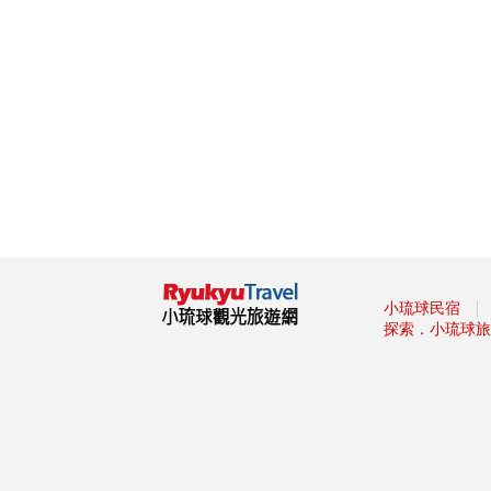
墾丁社頂夏日「夜精靈」 螢光
蕈雨後綻放迷魂綠光
小琉球低碳旅遊，無拘無「塑」
超便利！
這裡有櫻花蝦霜淇淋 屏東東港
吃冰節登場
海生館河魨海洋派對 海洋系網
美爭奇鬥艷
「2019屏東縣原住民族收穫節-
收穫那麼多」
藤枝森林遊樂區6月底關園 入園
只剩41名額
｜
小琉球民宿
2019寶島仲夏節開跑
探索．小琉球旅
2019屏東Ocean Alive大鵬灣水
域系列活動
2019屏東縣東港吃冰節
2019屏東馬拉松路跑報名
滿滿兔子等你餵！屏東「兔子樂
園」被絨毛毛兔兔圍繞萌炸天！