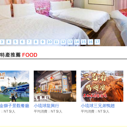
3
4
5
6
7
8
9
10
11
12
13
14
15
16
17
金獅子景觀餐廳
小琉球龍興行
小琉球三兄弟鴨翅
NT $/人
平均消費：NT $/人
平均消費：NT $/人