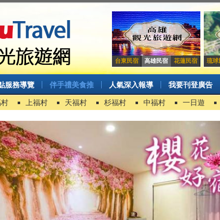
台東民宿
高雄民宿
花蓮民宿
琉球
點服務導覽
伴手禮美食推
人氣深入報導
我要刊登廣告
福村
上福村
天福村
杉福村
中福村
一日遊