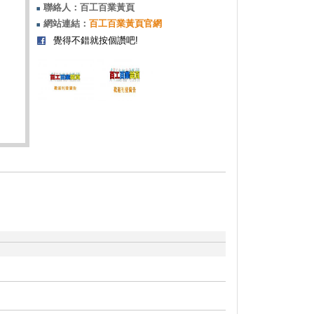
聯絡人：百工百業黃頁
網站連結：
百工百業黃頁官網
覺得不錯就按個讚吧!