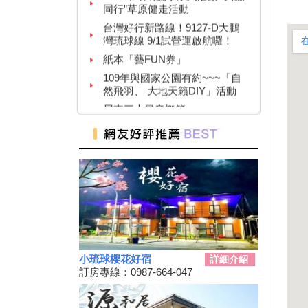
台灣好行新路線！9127-D大鵬
灣琉球線 9/1試營運啟航囉！
紙本「藝FUN券」
109年與國家公園有約~~~「自
然飛羽、 大地天籟DIY」活動
屏東三大日音樂節~
2020大鵬灣帆船生活節
墾丁國家公園舉辦『潮向海洋玩
科學』活動
7/4-7/31東港吃冰趣 ice仲夏潮口
味【系列活動】
高鐵首推澎湖交通聯票 超夯小
琉球行程繼續賣
【墾丁後壁湖美食推薦】後壁湖
生魚片|邱家生魚片|傳說中的百
元生魚片|空運來台新鮮生魚片|
小琉球櫻花好宿
詳細介紹
訂房專線：0987-664-047
2019擴大國旅秋冬夜市抵用卷
優惠活動
2019擴大國旅秋冬住宿優惠活