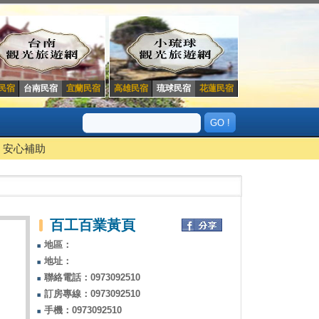
民宿
台南民宿
宜蘭民宿
高雄民宿
琉球民宿
花蓮民宿
安心補助
百工百業黃頁
地區：
地址：
聯絡電話：0973092510
訂房專線：0973092510
手機：0973092510