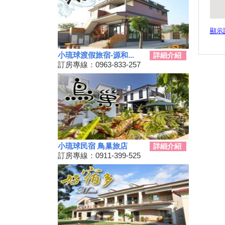
動
秋冬擴大國旅補助離島加碼怎麼
顯示
用？老司機分享連續技
108年潮州賽神蝦暨小農市集活
小琉球渡假旅宿-源和...
動
詳細介紹
訂房專線：0963-833-257
單車騎遊聽風看海，體驗台灣燈
塔極點濱海小鎮風貌 一起Light
up Taiwan
Hi~枋寮有藝市
單車環島遊台灣國際入口網站
Taiwan on 2 Wheels
第四屆「小琉球愛龜淨灘接力
賽」活動，7/13小琉球龍蝦洞海
小琉球民宿 鳥巢旅店
詳細介紹
灘展開！
訂房專線：0911-399-525
屏東大鵬灣賽車場今歇業 車友
依依不捨盼有人接手
大鵬灣水上趣 體驗造舟、迷你
鐵人
高鐵南延新增方案！交通部：這
兩案較有可行性