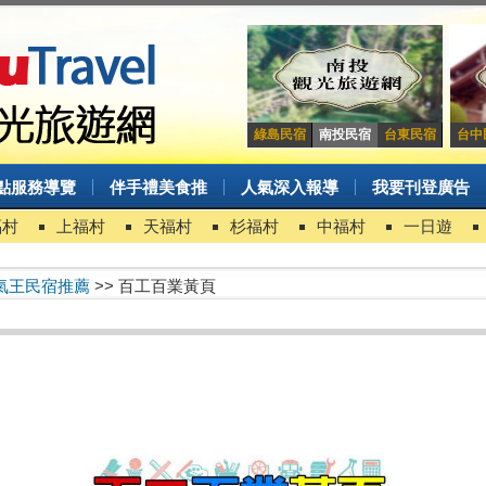
綠島民宿
南投民宿
台東民宿
台中
點服務導覽
伴手禮美食推
人氣深入報導
我要刊登廣告
福村
上福村
天福村
杉福村
中福村
一日遊
氣王民宿推薦
>> 百工百業黃頁