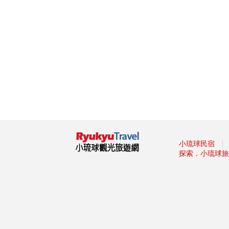
杯集成的「巨大酒杯牆」
墾丁社頂夏日「夜精靈」 螢光
蕈雨後綻放迷魂綠光
小琉球低碳旅遊，無拘無「塑」
超便利！
這裡有櫻花蝦霜淇淋 屏東東港
吃冰節登場
海生館河魨海洋派對 海洋系網
美爭奇鬥艷
「2019屏東縣原住民族收穫節-
收穫那麼多」
藤枝森林遊樂區6月底關園 入園
｜
小琉球民宿
只剩41名額
探索．小琉球旅
2019寶島仲夏節開跑
2019屏東Ocean Alive大鵬灣水
域系列活動
2019屏東縣東港吃冰節
2019屏東馬拉松路跑報名
滿滿兔子等你餵！屏東「兔子樂