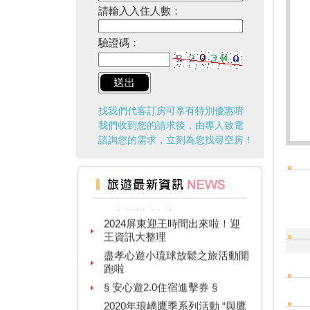
請輸入入住人數：
驗證碼：
找我們代客訂房可享有特別優惠唷
我們收到您的請求後，由專人致電
諮詢您的需求，立刻為您找尋空房！
台灣百大景點推薦，集章還有限
量小禮物可以拿
2024屏東迎王時間出來啦！迎
王資訊大整理
盡孝心遊小琉球放鬆之旅活動開
跑啦
§ 安心遊2.0住宿進擊券 §
2020年琅嶠鷹季系列活動 “與鷹
同行”草原健走活動