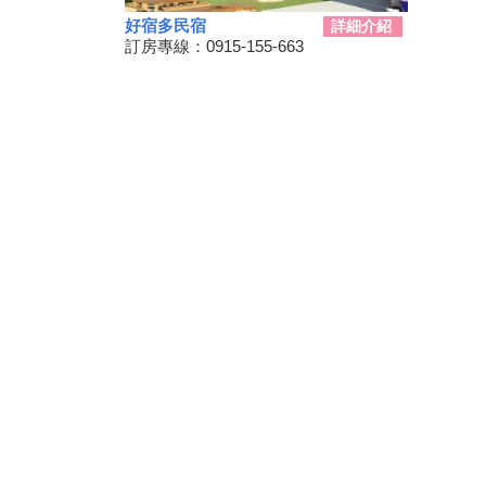
好宿多民宿
詳細介紹
三代同遊國家公園 『墾丁仲夏
訂房專線：0915-155-663
夜未眠－蟹謝好孕』陸蟹生態之
旅
兒童狂歡節開幕 藝術館變身為
兒童樂園
勝利星村舊好勝市集 7月13日重
磅登場
和時間賽跑！網紅景點潮州日式
建築群 僅剩6棟可修復
動動手.藝起玩-跑跑巴士迴力車
2019野薑花季7月登場，歡迎來
訪~
山友注意！台灣登山申請整合服
務網 單一入口網上線了
暑假來了！雙流自然教育中心十
周年熱鬧慶生!
鵬琉線船票半價優惠 墾丁飯店
推「買大送小」
恆春3000啤酒博物館！全球酒