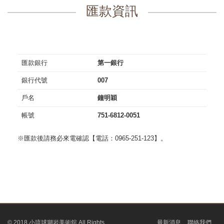
匯款資訊
匯款銀行
第一銀行
銀行代號
007
戶名
鐘明穎
帳號
751-6812-0051
※匯款後請務必來電確認【電話：0965-251-123】。
© 2018 小琉球瑚岩美術舘 All Rights
最新消息
聯絡我們