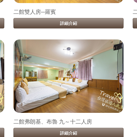
二館雙人房─羅賓
詳細介紹
二館弗朗基、布魯 九～十二人房
詳細介紹