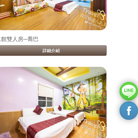
二館雙人房─喬巴
詳細介紹