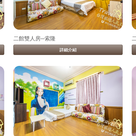
二館雙人房─索隆
詳細介紹