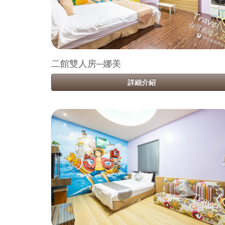
二館雙人房─娜美
詳細介紹