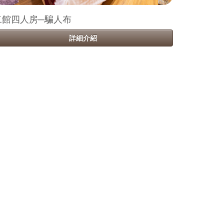
二館四人房─騙人布
詳細介紹