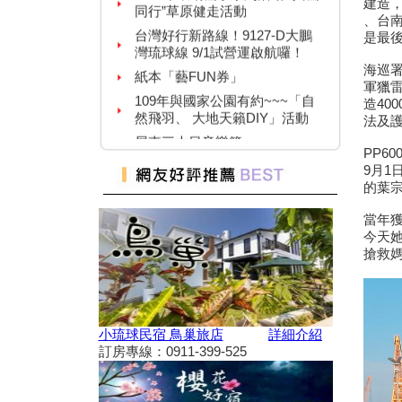
建造，
台灣好行新路線！9127-D大鵬
、台南
灣琉球線 9/1試營運啟航囉！
是最後
紙本「藝FUN券」
海巡署
109年與國家公園有約~~~「自
軍獵雷
然飛羽、 大地天籟DIY」活動
造40
屏東三大日音樂節~
法及
2020大鵬灣帆船生活節
PP6
墾丁國家公園舉辦『潮向海洋玩
9月1
科學』活動
的葉
7/4-7/31東港吃冰趣 ice仲夏潮口
當年
味【系列活動】
今天她
高鐵首推澎湖交通聯票 超夯小
搶救
琉球行程繼續賣
【墾丁後壁湖美食推薦】後壁湖
生魚片|邱家生魚片|傳說中的百
元生魚片|空運來台新鮮生魚片|
小琉球民宿 鳥巢旅店
詳細介紹
2019擴大國旅秋冬夜市抵用卷
訂房專線：0911-399-525
優惠活動
2019擴大國旅秋冬住宿優惠活