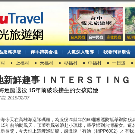
台東民宿
台中民宿
高雄民宿
琉球
點服務導覽
伴手禮美食推
人氣深入報導
我要刊登廣告
福村
上福村
天福村
杉福村
中福村
一日遊
地新鮮趣事ＩＮＴＥＲＳＴＩＮＧ
海巡艇退役 15年前破浪接生的女孩陪她
: 2018/02/07
海今天在高雄海巡隊碼頭，為服役20餘年的60噸級巡防艇舉辦除役典
近15年前的颱風天，頂著強風破浪赴小琉球，載孕婦到台灣產女。這
縣長獎，今天也上這艘巡防艇，感激說「有她（指PP6002）才有我