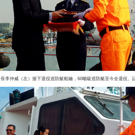
署長李仲威（左）接下退役巡防艇船鑰，60噸級巡防艇至今全退役。