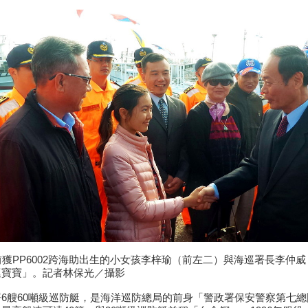
前獲PP6002跨海助出生的小女孩李梓瑜（前左二）與海巡署長李仲
巡寶寶」。記者林保光／攝影
署6艘60噸級巡防艇，是海洋巡防總局的前身「警政署保安警察第七