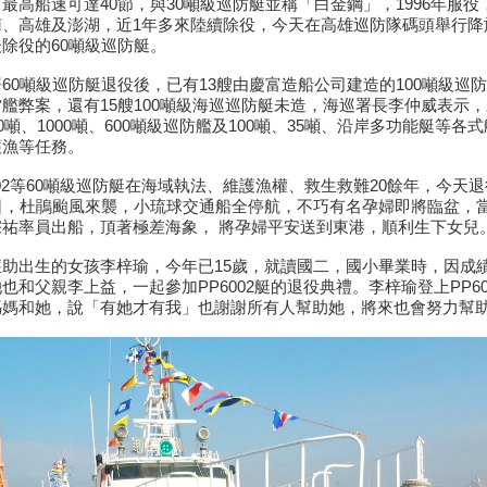
最高船速可達40節，與30噸級巡防艇並稱「白金鋼」，1996年服
、高雄及澎湖，近1年多來陸續除役，今天在高雄巡防隊碼頭舉行降旗、交
除役的60噸級巡防艇。
60噸級巡防艇退役後，已有13艘由慶富造船公司建造的100噸級巡
艦弊案，還有15艘100噸級海巡巡防艇未造，海巡署長李仲威表示，
00噸、1000噸、600噸級巡防艦及100噸、35噸、沿岸多功能艇等各
護漁等任務。
002等60噸級巡防艇在海域執法、維護漁權、救生救難20餘年，今天退役，
日，杜鵑颱風來襲，小琉球交通船全停航，不巧有名孕婦即將臨盆，當年
宗祐率員出船，頂著極差海象， 將孕婦平安送到東港，順利生下女兒
獲助出生的女孩李梓瑜，今年已15歲，就讀國二，國小畢業時，因成
也和父親李上益，一起參加PP6002艇的退役典禮。李梓瑜登上PP6
媽媽和她，說「有她才有我」也謝謝所有人幫助她，將來也會努力幫