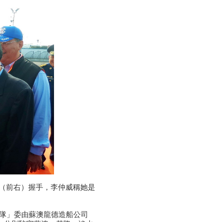
威（前右）握手，李仲威稱她是
總隊」委由蘇澳龍德造船公司