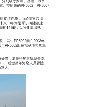
役，分別駐守蘇澳、基隆、淡水
艇鑰的PP6002、PP6007
防艇接續任務，由於慶富涉海
未來10年海巡署仍將陸續建
式艦船141艘，以強化海域執
其中PP6002艇在2003年
PP6002艇長楊献璋與駕船
。
績優異，還獲得屏東縣縣長獎。
002，感激當年海巡人員冒險
助別人。