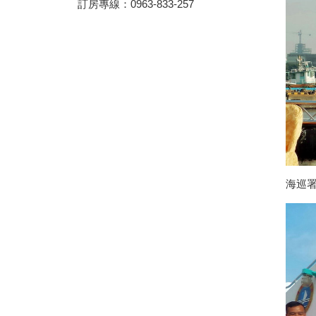
訂房專線：0963-833-257
三代同遊國家公園 『墾丁仲夏
夜未眠－蟹謝好孕』陸蟹生態之
旅
兒童狂歡節開幕 藝術館變身為
兒童樂園
勝利星村舊好勝市集 7月13日重
磅登場
和時間賽跑！網紅景點潮州日式
建築群 僅剩6棟可修復
動動手.藝起玩-跑跑巴士迴力車
2019野薑花季7月登場，歡迎來
海巡
訪~
山友注意！台灣登山申請整合服
務網 單一入口網上線了
暑假來了！雙流自然教育中心十
周年熱鬧慶生!
鵬琉線船票半價優惠 墾丁飯店
推「買大送小」
恆春3000啤酒博物館！全球酒
杯集成的「巨大酒杯牆」