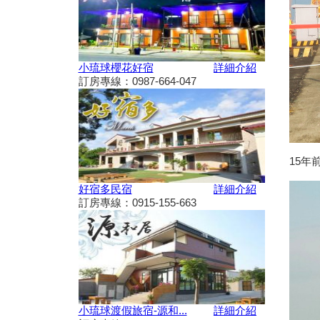
動
秋冬擴大國旅補助離島加碼怎麼
用？老司機分享連續技
108年潮州賽神蝦暨小農市集活
小琉球櫻花好宿
詳細介紹
動
訂房專線：0987-664-047
單車騎遊聽風看海，體驗台灣燈
塔極點濱海小鎮風貌 一起Light
up Taiwan
Hi~枋寮有藝市
單車環島遊台灣國際入口網站
15年
Taiwan on 2 Wheels
第四屆「小琉球愛龜淨灘接力
好宿多民宿
詳細介紹
賽」活動，7/13小琉球龍蝦洞海
訂房專線：0915-155-663
灘展開！
屏東大鵬灣賽車場今歇業 車友
依依不捨盼有人接手
大鵬灣水上趣 體驗造舟、迷你
鐵人
高鐵南延新增方案！交通部：這
兩案較有可行性
小琉球渡假旅宿-源和...
詳細介紹