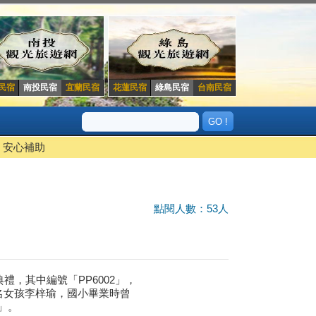
民宿
南投民宿
宜蘭民宿
花蓮民宿
綠島民宿
台南民宿
安心補助
點閱人數：53人
禮，其中編號「PP6002」，
名女孩李梓瑜，國小畢業時曾
」。