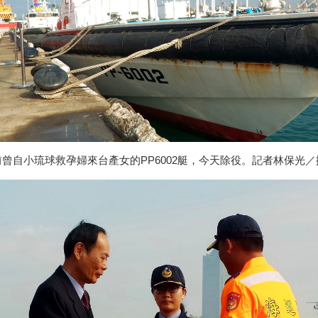
前曾自小琉球救孕婦來台產女的PP6002艇，今天除役。記者林保光／