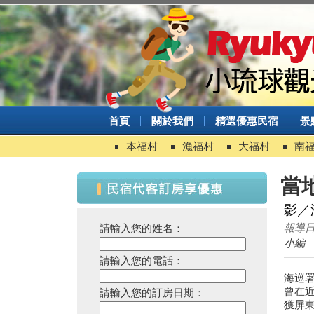
首頁
關於我們
精選優惠民宿
景
本福村
漁福村
大福村
南
當
影／
報導日期
請輸入您的姓名：
小編
請輸入您的電話：
海巡署
曾在
請輸入您的訂房日期：
獲屏東