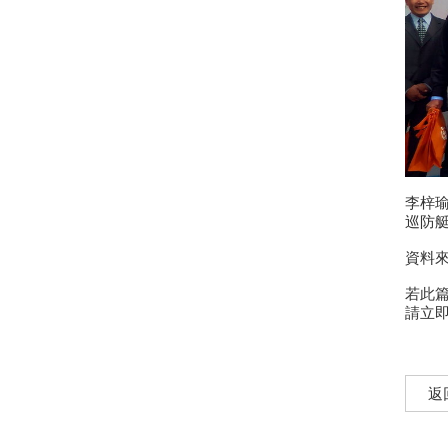
墾丁社頂夏日「夜精靈」 螢光
蕈雨後綻放迷魂綠光
小琉球低碳旅遊，無拘無「塑」
超便利！
這裡有櫻花蝦霜淇淋 屏東東港
吃冰節登場
海生館河魨海洋派對 海洋系網
美爭奇鬥艷
李梓瑜
「2019屏東縣原住民族收穫節-
巡防
收穫那麼多」
藤枝森林遊樂區6月底關園 入園
資料來源:
只剩41名額
若此
2019寶島仲夏節開跑
請立即
2019屏東Ocean Alive大鵬灣水
域系列活動
2019屏東縣東港吃冰節
返
2019屏東馬拉松路跑報名
滿滿兔子等你餵！屏東「兔子樂
園」被絨毛毛兔兔圍繞萌炸天！