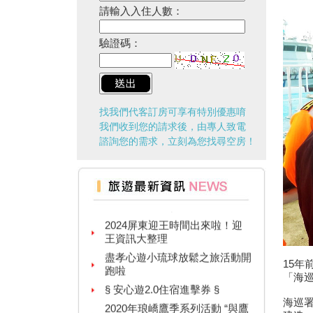
請輸入入住人數：
驗證碼：
找我們代客訂房可享有特別優惠唷
我們收到您的請求後，由專人致電
諮詢您的需求，立刻為您找尋空房！
台灣百大景點推薦，集章還有限
量小禮物可以拿
2024屏東迎王時間出來啦！迎
王資訊大整理
盡孝心遊小琉球放鬆之旅活動開
跑啦
15年
§ 安心遊2.0住宿進擊券 §
「海
2020年琅嶠鷹季系列活動 “與鷹
海巡
同行”草原健走活動