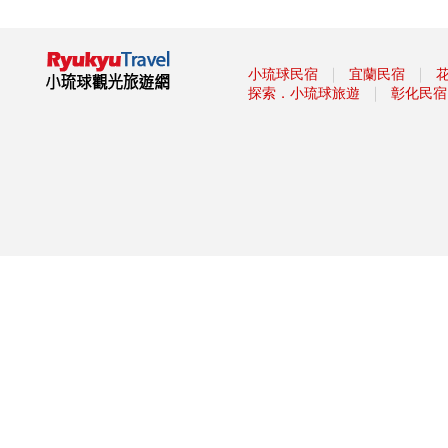
域系列活動
2019屏東縣東港吃冰節
2019屏東馬拉松路跑報名
｜
｜
小琉球民宿
宜蘭民宿
滿滿兔子等你餵！屏東「兔子樂
｜
探索．小琉球旅遊
彰化民宿
園」被絨毛毛兔兔圍繞萌炸天！
-品味東港-
旱鴨子不能體驗潛水？台灣體驗
潛水景點與８大疑問全解惑！
國慶煙火睽違12年在屏東 高屏
溪兩岸皆可欣賞
2019 SL仲夏寶島號定期開行活
動
要搶要快！屏東春遊加碼禮快發
完 自由行補助剩3成
墾丁陸蟹繁殖季 海生館推夜宿
生態遊程
【台灣好好玩】到屏東‧小琉球
永續生態遊 解放無「塑」島嶼
暑假熱搜水上活動：透明獨木