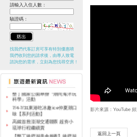
盡孝心遊小琉球放鬆之旅活動開
請輸入入住人數：
跑啦
§ 安心遊2.0住宿進擊券 §
驗證碼：
2020年琅嶠鷹季系列活動 “與鷹
同行”草原健走活動
台灣好行新路線！9127-D大鵬
灣琉球線 9/1試營運啟航囉！
找我們代客訂房可享有特別優惠唷
紙本「藝FUN券」
我們收到您的請求後，由專人致電
109年與國家公園有約~~~「自
諮詢您的需求，立刻為您找尋空房！
然飛羽、 大地天籟DIY」活動
屏東三大日音樂節~
2020大鵬灣帆船生活節
墾丁國家公園舉辦『潮向海洋玩
科學』活動
7/4-7/31東港吃冰趣 ice仲夏潮口
影片來源：YouTube 頻道
味【系列活動】
高鐵首推澎湖交通聯票 超夯小
琉球行程繼續賣
【墾丁後壁湖美食推薦】後壁湖
返回上一頁