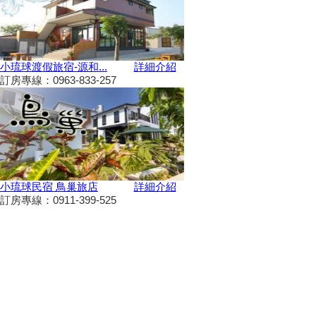
依依不捨盼有人接手
大鵬灣水上趣 體驗造舟、迷你
鐵人
高鐵南延新增方案！交通部：這
小琉球渡假旅宿-源和...
詳細介紹
兩案較有可行性
訂房專線：0963-833-257
三代同遊國家公園 『墾丁仲夏
夜未眠－蟹謝好孕』陸蟹生態之
旅
兒童狂歡節開幕 藝術館變身為
兒童樂園
勝利星村舊好勝市集 7月13日重
磅登場
小琉球民宿 鳥巢旅店
詳細介紹
和時間賽跑！網紅景點潮州日式
訂房專線：0911-399-525
建築群 僅剩6棟可修復
動動手.藝起玩-跑跑巴士迴力車
2019野薑花季7月登場，歡迎來
訪~
山友注意！台灣登山申請整合服
務網 單一入口網上線了
暑假來了！雙流自然教育中心十