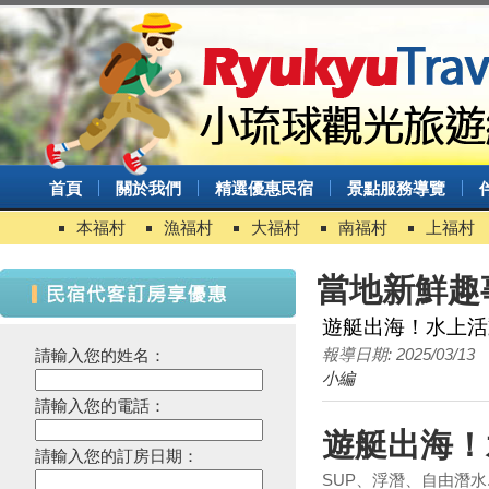
首頁
關於我們
精選優惠民宿
景點服務導覽
本福村
漁福村
大福村
南福村
上福村
當地新鮮趣
遊艇出海！水上活
報導日期: 2025/03/13
請輸入您的姓名：
小編
台灣百大景點推薦，集章還有限
請輸入您的電話：
量小禮物可以拿
遊艇出海！
2024屏東迎王時間出來啦！迎
請輸入您的訂房日期：
王資訊大整理
SUP、浮潛、自由潛水.