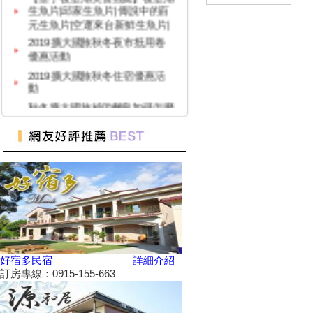
生魚片|邱家生魚片|傳說中的百
元生魚片|空運來台新鮮生魚片|
2019擴大國旅秋冬夜市抵用卷
優惠活動
2019擴大國旅秋冬住宿優惠活
動
秋冬擴大國旅補助離島加碼怎麼
用？老司機分享連續技
108年潮州賽神蝦暨小農市集活
動
單車騎遊聽風看海，體驗台灣燈
塔極點濱海小鎮風貌 一起Light
up Taiwan
Hi~枋寮有藝市
單車環島遊台灣國際入口網站
Taiwan on 2 Wheels
第四屆「小琉球愛龜淨灘接力
好宿多民宿
詳細介紹
賽」活動，7/13小琉球龍蝦洞海
訂房專線：0915-155-663
灘展開！
屏東大鵬灣賽車場今歇業 車友