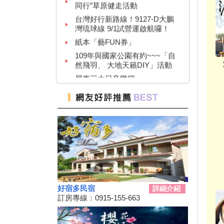
台灣好行新路線！9127-D大鵬
灣琉球線 9/1試營運啟航囉！
紙本「藝FUN券」
109年與國家公園有約~~~「自
然飛羽、 大地天籟DIY」活動
屏東三大日音樂節~
2020大鵬灣帆船生活節
墾丁國家公園舉辦『潮向海洋玩
科學』活動
7/4-7/31東港吃冰趣 ice仲夏潮口
味【系列活動】
高鐵首推澎湖交通聯票 超夯小
琉球行程繼續賣
【墾丁後壁湖美食推薦】後壁湖
生魚片|邱家生魚片|傳說中的百
元生魚片|空運來台新鮮生魚片|
好宿多民宿
詳細介紹
2019擴大國旅秋冬夜市抵用卷
訂房專線：0915-155-663
優惠活動
2019擴大國旅秋冬住宿優惠活