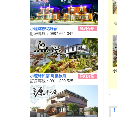
動
秋冬擴大國旅補助離島加碼怎麼
用？老司機分享連續技
108年潮州賽神蝦暨小農市集活
在
動
小琉球櫻花好宿
詳細介紹
訂房專線：0987-664-047
單車騎遊聽風看海，體驗台灣燈
塔極點濱海小鎮風貌 一起Light
up Taiwan
Hi~枋寮有藝市
單車環島遊台灣國際入口網站
Taiwan on 2 Wheels
第四屆「小琉球愛龜淨灘接力
小
賽」活動，7/13小琉球龍蝦洞海
小琉球民宿 鳥巢旅店
詳細介紹
灘展開！
訂房專線：0911-399-525
屏東大鵬灣賽車場今歇業 車友
依依不捨盼有人接手
大鵬灣水上趣 體驗造舟、迷你
鐵人
高鐵南延新增方案！交通部：這
兩案較有可行性