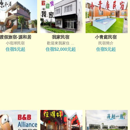
渡假旅宿-源和居
我家民宿
小青庭民宿
小琉球民宿
歡迎來我家住 ...
民宿簡介
住宿$元起
住宿$2,000元起
住宿$元起