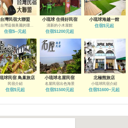
台灣民宿大聯盟
小琉球 住得好民宿
小琉球海越一館
台灣這個美麗的環...
清新的小木屋館
住宿$元起
住宿$--元起
住宿$1200元起
琉球民宿 鳥巢旅店
小琉球名屋民宿
北極熊旅店
民宿介紹
名屋民宿出色海景
小琉球民宿介紹
住宿$元起
住宿$1500元起
住宿$1600~元起