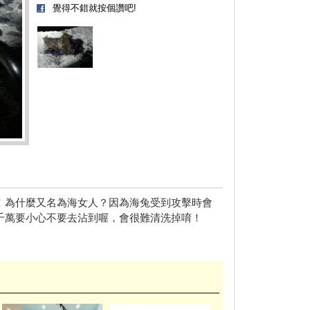
覺得不錯就按個讚吧!
！為什麼又名為海女人？因為海兔受到攻擊時會
千萬要小心不要去沾到喔，會很難清洗掉唷！