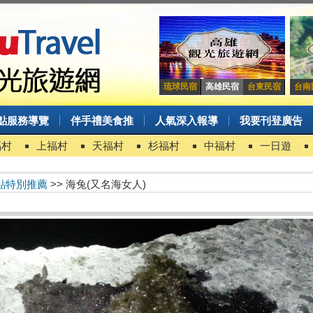
琉球民宿
高雄民宿
台東民宿
台南
點服務導覽
伴手禮美食推
人氣深入報導
我要刊登廣告
福村
上福村
天福村
杉福村
中福村
一日遊
點特別推薦
>> 海兔(又名海女人)