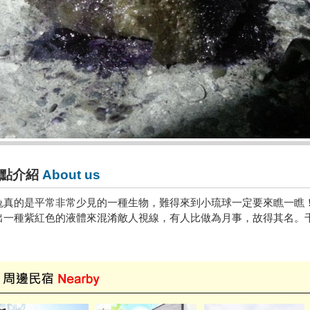
點介紹
About us
兔真的是平常非常少見的一種生物，難得來到小琉球一定要來瞧一瞧
出一種紫紅色的液體來混淆敵人視線，有人比做為月事，故得其名。