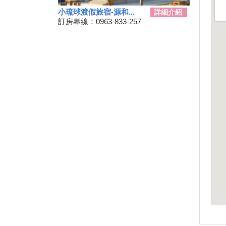
三代同遊國家公園 『墾丁仲夏
小琉球渡假旅宿-源和...
詳細介紹
夜未眠－蟹謝好孕』陸蟹生態之
訂房專線：0963-833-257
旅
兒童狂歡節開幕 藝術館變身為
兒童樂園
勝利星村舊好勝市集 7月13日重
磅登場
和時間賽跑！網紅景點潮州日式
建築群 僅剩6棟可修復
動動手.藝起玩-跑跑巴士迴力車
2019野薑花季7月登場，歡迎來
訪~
山友注意！台灣登山申請整合服
務網 單一入口網上線了
暑假來了！雙流自然教育中心十
周年熱鬧慶生!
鵬琉線船票半價優惠 墾丁飯店
推「買大送小」
恆春3000啤酒博物館！全球酒