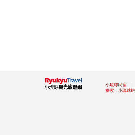
杯集成的「巨大酒杯牆」
墾丁社頂夏日「夜精靈」 螢光
蕈雨後綻放迷魂綠光
小琉球低碳旅遊，無拘無「塑」
超便利！
這裡有櫻花蝦霜淇淋 屏東東港
吃冰節登場
海生館河魨海洋派對 海洋系網
美爭奇鬥艷
「2019屏東縣原住民族收穫節-
收穫那麼多」
藤枝森林遊樂區6月底關園 入園
｜
只剩41名額
小琉球民宿
探索．小琉球旅
2019寶島仲夏節開跑
2019屏東Ocean Alive大鵬灣水
域系列活動
2019屏東縣東港吃冰節
2019屏東馬拉松路跑報名
滿滿兔子等你餵！屏東「兔子樂