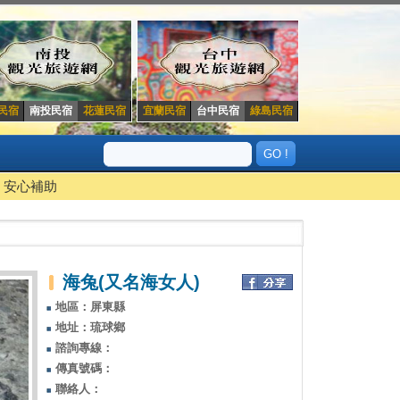
民宿
南投民宿
花蓮民宿
宜蘭民宿
台中民宿
綠島民宿
安心補助
海兔(又名海女人)
地區：屏東縣
地址：琉球鄉
諮詢專線：
傳真號碼：
聯絡人：