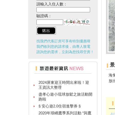
請輸入入住人數：
驗證碼：
找我們代客訂房可享有特別優惠唷
我們收到您的請求後，由專人致電
諮詢您的需求，立刻為您找尋空房！
景
台灣百大景點推薦，集章還有限
量小禮物可以拿
海
2024屏東迎王時間出來啦！迎
放
王資訊大整理
盡孝心遊小琉球放鬆之旅活動開
跑啦
§ 安心遊2.0住宿進擊券 §
2020年琅嶠鷹季系列活動 “與鷹
同行”草原健走活動