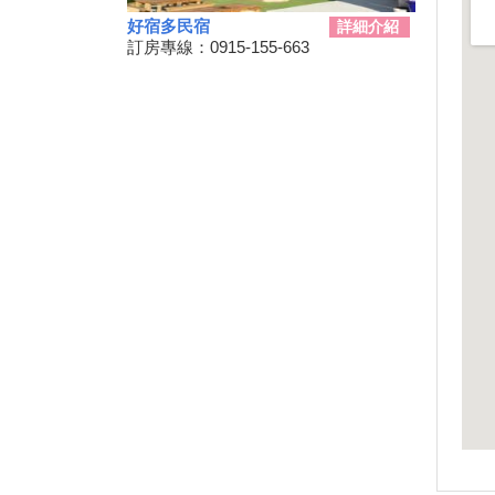
三代同遊國家公園 『墾丁仲夏
好宿多民宿
詳細介紹
夜未眠－蟹謝好孕』陸蟹生態之
訂房專線：0915-155-663
旅
兒童狂歡節開幕 藝術館變身為
兒童樂園
勝利星村舊好勝市集 7月13日重
磅登場
和時間賽跑！網紅景點潮州日式
建築群 僅剩6棟可修復
動動手.藝起玩-跑跑巴士迴力車
2019野薑花季7月登場，歡迎來
訪~
山友注意！台灣登山申請整合服
務網 單一入口網上線了
暑假來了！雙流自然教育中心十
周年熱鬧慶生!
鵬琉線船票半價優惠 墾丁飯店
推「買大送小」
恆春3000啤酒博物館！全球酒