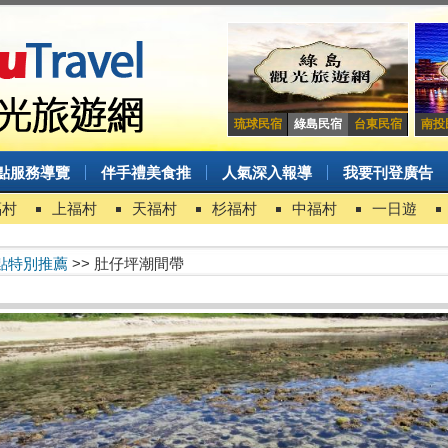
琉球民宿
綠島民宿
台東民宿
南投
點服務導覽
伴手禮美食推
人氣深入報導
我要刊登廣告
福村
上福村
天福村
杉福村
中福村
一日遊
點特別推薦
>> 肚仔坪潮間帶