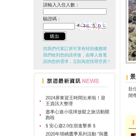
請輸入入住人數：
驗證碼：
找我們代客訂房可享有特別優惠唷
我們收到您的請求後，由專人致電
諮詢您的需求，立刻為您找尋空房！
景
台灣百大景點推薦，集章還有限
量小禮物可以拿
肚
2024屏東迎王時間出來啦！迎
間
王資訊大整理
盡孝心遊小琉球放鬆之旅活動開
跑啦
§ 安心遊2.0住宿進擊券 §
2020年琅嶠鷹季系列活動 “與鷹
同行”草原健走活動