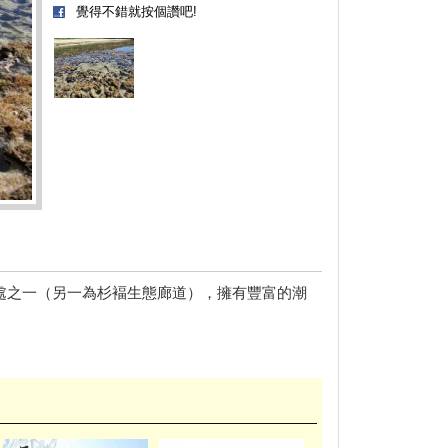
覺得不錯就按個讚吧!
處之一（另一為杉褔生態廊道），擁有豐富的潮