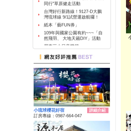
台灣好行新路線！9127-D大鵬
灣琉球線 9/1試營運啟航囉！
紙本「藝FUN券」
109年與國家公園有約~~~「自
然飛羽、 大地天籟DIY」活動
屏東三大日音樂節~
2020大鵬灣帆船生活節
墾丁國家公園舉辦『潮向海洋玩
科學』活動
7/4-7/31東港吃冰趣 ice仲夏潮口
味【系列活動】
高鐵首推澎湖交通聯票 超夯小
琉球行程繼續賣
【墾丁後壁湖美食推薦】後壁湖
生魚片|邱家生魚片|傳說中的百
元生魚片|空運來台新鮮生魚片|
小琉球櫻花好宿
詳細介紹
訂房專線：0987-664-047
2019擴大國旅秋冬夜市抵用卷
優惠活動
2019擴大國旅秋冬住宿優惠活