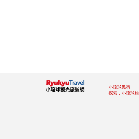
杯集成的「巨大酒杯牆」
墾丁社頂夏日「夜精靈」 螢光
蕈雨後綻放迷魂綠光
小琉球低碳旅遊，無拘無「塑」
超便利！
這裡有櫻花蝦霜淇淋 屏東東港
吃冰節登場
海生館河魨海洋派對 海洋系網
美爭奇鬥艷
「2019屏東縣原住民族收穫節-
收穫那麼多」
藤枝森林遊樂區6月底關園 入園
｜
小琉球民宿
只剩41名額
探索．小琉球旅
2019寶島仲夏節開跑
2019屏東Ocean Alive大鵬灣水
域系列活動
2019屏東縣東港吃冰節
2019屏東馬拉松路跑報名
滿滿兔子等你餵！屏東「兔子樂