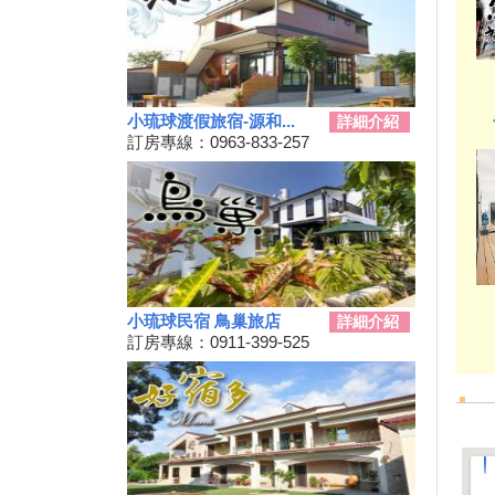
動
秋冬擴大國旅補助離島加碼怎麼
用？老司機分享連續技
108年潮州賽神蝦暨小農市集活
動
小琉球渡假旅宿-源和...
詳細介紹
訂房專線：0963-833-257
單車騎遊聽風看海，體驗台灣燈
塔極點濱海小鎮風貌 一起Light
up Taiwan
Hi~枋寮有藝市
單車環島遊台灣國際入口網站
Taiwan on 2 Wheels
第四屆「小琉球愛龜淨灘接力
賽」活動，7/13小琉球龍蝦洞海
小琉球民宿 鳥巢旅店
詳細介紹
灘展開！
訂房專線：0911-399-525
屏東大鵬灣賽車場今歇業 車友
依依不捨盼有人接手
大鵬灣水上趣 體驗造舟、迷你
鐵人
高鐵南延新增方案！交通部：這
兩案較有可行性