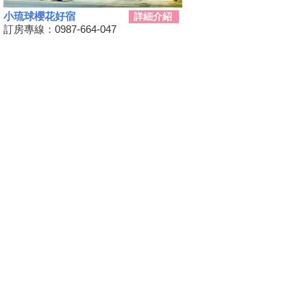
小琉球櫻花好宿
詳細介紹
三代同遊國家公園 『墾丁仲夏
訂房專線：0987-664-047
夜未眠－蟹謝好孕』陸蟹生態之
旅
兒童狂歡節開幕 藝術館變身為
兒童樂園
勝利星村舊好勝市集 7月13日重
磅登場
和時間賽跑！網紅景點潮州日式
建築群 僅剩6棟可修復
動動手.藝起玩-跑跑巴士迴力車
2019野薑花季7月登場，歡迎來
訪~
山友注意！台灣登山申請整合服
務網 單一入口網上線了
暑假來了！雙流自然教育中心十
周年熱鬧慶生!
鵬琉線船票半價優惠 墾丁飯店
推「買大送小」
恆春3000啤酒博物館！全球酒