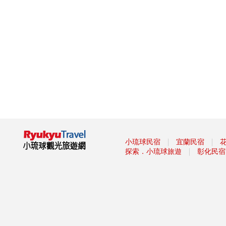
杯集成的「巨大酒杯牆」
墾丁社頂夏日「夜精靈」 螢光
蕈雨後綻放迷魂綠光
小琉球低碳旅遊，無拘無「塑」
超便利！
這裡有櫻花蝦霜淇淋 屏東東港
吃冰節登場
海生館河魨海洋派對 海洋系網
美爭奇鬥艷
「2019屏東縣原住民族收穫節-
收穫那麼多」
藤枝森林遊樂區6月底關園 入園
｜
｜
小琉球民宿
宜蘭民宿
只剩41名額
｜
探索．小琉球旅遊
彰化民宿
2019寶島仲夏節開跑
2019屏東Ocean Alive大鵬灣水
域系列活動
2019屏東縣東港吃冰節
2019屏東馬拉松路跑報名
滿滿兔子等你餵！屏東「兔子樂