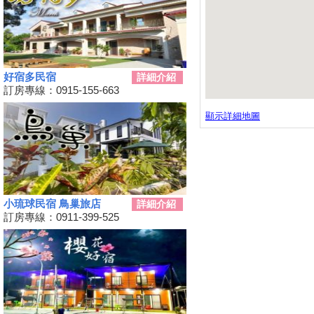
動
秋冬擴大國旅補助離島加碼怎麼
用？老司機分享連續技
108年潮州賽神蝦暨小農市集活
好宿多民宿
動
詳細介紹
訂房專線：0915-155-663
單車騎遊聽風看海，體驗台灣燈
塔極點濱海小鎮風貌 一起Light
顯示詳細地圖
up Taiwan
Hi~枋寮有藝市
單車環島遊台灣國際入口網站
Taiwan on 2 Wheels
第四屆「小琉球愛龜淨灘接力
賽」活動，7/13小琉球龍蝦洞海
小琉球民宿 鳥巢旅店
詳細介紹
灘展開！
訂房專線：0911-399-525
屏東大鵬灣賽車場今歇業 車友
依依不捨盼有人接手
大鵬灣水上趣 體驗造舟、迷你
鐵人
高鐵南延新增方案！交通部：這
兩案較有可行性