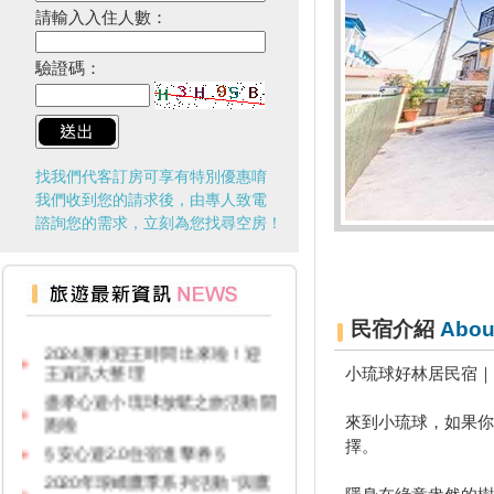
請輸入入住人數：
驗證碼：
找我們代客訂房可享有特別優惠唷
我們收到您的請求後，由專人致電
諮詢您的需求，立刻為您找尋空房！
台灣百大景點推薦，集章還有限
量小禮物可以拿
民宿介紹
Abou
2024屏東迎王時間出來啦！迎
王資訊大整理
小琉球好林居民宿｜
盡孝心遊小琉球放鬆之旅活動開
跑啦
來到小琉球，如果你
§ 安心遊2.0住宿進擊券 §
擇。
2020年琅嶠鷹季系列活動 “與鷹
同行”草原健走活動