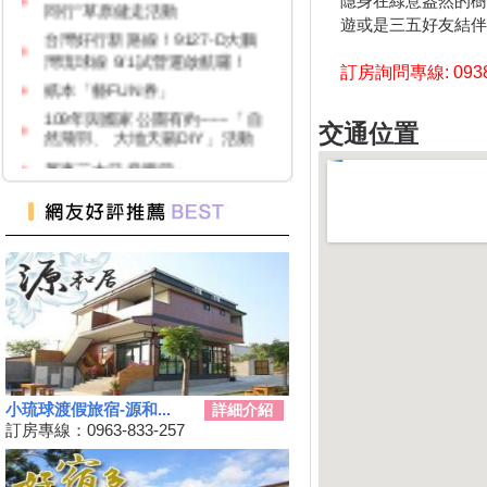
隱身在綠意盎然的樹
遊或是三五好友結伴
台灣好行新路線！9127-D大鵬
灣琉球線 9/1試營運啟航囉！
訂房詢問專線: 0938
紙本「藝FUN券」
109年與國家公園有約~~~「自
然飛羽、 大地天籟DIY」活動
交通位置
屏東三大日音樂節~
2020大鵬灣帆船生活節
墾丁國家公園舉辦『潮向海洋玩
科學』活動
7/4-7/31東港吃冰趣 ice仲夏潮口
味【系列活動】
高鐵首推澎湖交通聯票 超夯小
琉球行程繼續賣
【墾丁後壁湖美食推薦】後壁湖
生魚片|邱家生魚片|傳說中的百
元生魚片|空運來台新鮮生魚片|
小琉球渡假旅宿-源和...
詳細介紹
訂房專線：0963-833-257
2019擴大國旅秋冬夜市抵用卷
優惠活動
2019擴大國旅秋冬住宿優惠活