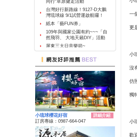
小
台灣好行新路線！9127-D大鵬
灣琉球線 9/1試營運啟航囉！
一
紙本「藝FUN券」
109年與國家公園有約~~~「自
更
然飛羽、 大地天籟DIY」活動
屏東三大日音樂節~
2020大鵬灣帆船生活節
小
墾丁國家公園舉辦『潮向海洋玩
科學』活動
沒
7/4-7/31東港吃冰趣 ice仲夏潮口
味【系列活動】
仿
高鐵首推澎湖交通聯票 超夯小
琉球行程繼續賣
獨
【墾丁後壁湖美食推薦】後壁湖
生魚片|邱家生魚片|傳說中的百
元生魚片|空運來台新鮮生魚片|
小琉球櫻花好宿
詳細介紹
2019擴大國旅秋冬夜市抵用卷
訂房專線：0987-664-047
小
優惠活動
2019擴大國旅秋冬住宿優惠活
歡