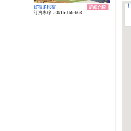
三代同遊國家公園 『墾丁仲夏
好宿多民宿
詳細介紹
夜未眠－蟹謝好孕』陸蟹生態之
訂房專線：0915-155-663
旅
兒童狂歡節開幕 藝術館變身為
兒童樂園
勝利星村舊好勝市集 7月13日重
磅登場
和時間賽跑！網紅景點潮州日式
建築群 僅剩6棟可修復
動動手.藝起玩-跑跑巴士迴力車
2019野薑花季7月登場，歡迎來
訪~
山友注意！台灣登山申請整合服
務網 單一入口網上線了
暑假來了！雙流自然教育中心十
周年熱鬧慶生!
鵬琉線船票半價優惠 墾丁飯店
推「買大送小」
恆春3000啤酒博物館！全球酒