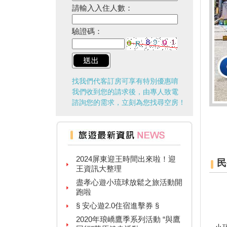
請輸入入住人數：
驗證碼：
找我們代客訂房可享有特別優惠唷
我們收到您的請求後，由專人致電
諮詢您的需求，立刻為您找尋空房！
台灣百大景點推薦，集章還有限
量小禮物可以拿
2024屏東迎王時間出來啦！迎
王資訊大整理
民
盡孝心遊小琉球放鬆之旅活動開
跑啦
§ 安心遊2.0住宿進擊券 §
2020年琅嶠鷹季系列活動 “與鷹
同行”草原健走活動