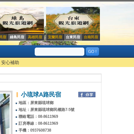
民宿
綠島民宿
高雄民宿
宜蘭民宿
台東民宿
台南民宿
安心補助
小琉球A路民宿
地區：屏東縣琉球鄉
地址：屏東縣琉球鄉民權路7-5號
聯絡電話：08-8611969
訂房專線：08-8611969
手機：0937608738