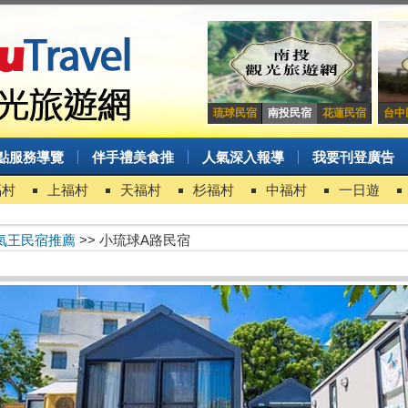
琉球民宿
南投民宿
花蓮民宿
台中
點服務導覽
伴手禮美食推
人氣深入報導
我要刊登廣告
福村
上福村
天福村
杉福村
中福村
一日遊
氣王民宿推薦
>> 小琉球A路民宿