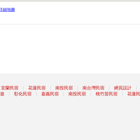
詳細地圖
｜
｜
｜
｜
｜
宜蘭民宿
花蓮民宿
南投民宿
南台灣民宿
網頁設計
｜
｜
｜
｜
｜
遊
彰化民宿
嘉義民宿
南投民宿
桃竹苗民宿
花蓮