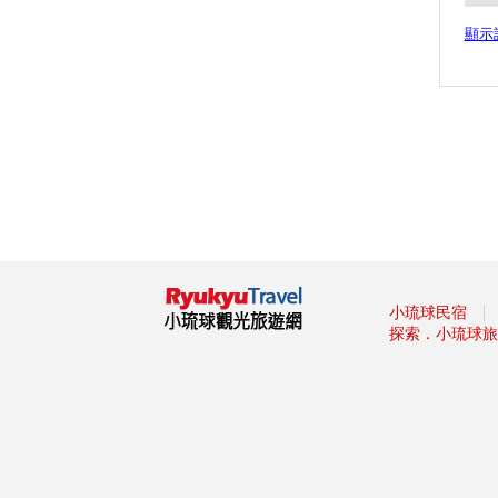
杯集成的「巨大酒杯牆」
墾丁社頂夏日「夜精靈」 螢光
顯示
蕈雨後綻放迷魂綠光
小琉球低碳旅遊，無拘無「塑」
超便利！
這裡有櫻花蝦霜淇淋 屏東東港
吃冰節登場
海生館河魨海洋派對 海洋系網
美爭奇鬥艷
「2019屏東縣原住民族收穫節-
收穫那麼多」
藤枝森林遊樂區6月底關園 入園
只剩41名額
｜
小琉球民宿
探索．小琉球旅
2019寶島仲夏節開跑
2019屏東Ocean Alive大鵬灣水
域系列活動
2019屏東縣東港吃冰節
2019屏東馬拉松路跑報名
滿滿兔子等你餵！屏東「兔子樂