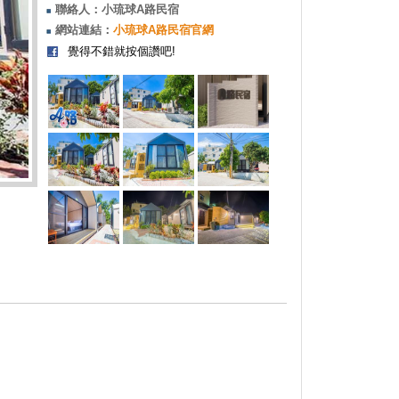
聯絡人：小琉球A路民宿
網站連結：
小琉球A路民宿官網
覺得不錯就按個讚吧!