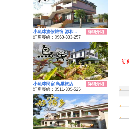
動
秋冬擴大國旅補助離島加碼怎麼
用？老司機分享連續技
108年潮州賽神蝦暨小農市集活
動
小琉球渡假旅宿-源和...
詳細介紹
單車騎遊聽風看海，體驗台灣燈
訂房專線：0963-833-257
塔極點濱海小鎮風貌 一起Light
up Taiwan
Hi~枋寮有藝市
訂房
單車環島遊台灣國際入口網站
Taiwan on 2 Wheels
第四屆「小琉球愛龜淨灘接力
賽」活動，7/13小琉球龍蝦洞海
小琉球民宿 鳥巢旅店
詳細介紹
灘展開！
訂房專線：0911-399-525
屏東大鵬灣賽車場今歇業 車友
依依不捨盼有人接手
大鵬灣水上趣 體驗造舟、迷你
鐵人
高鐵南延新增方案！交通部：這
兩案較有可行性