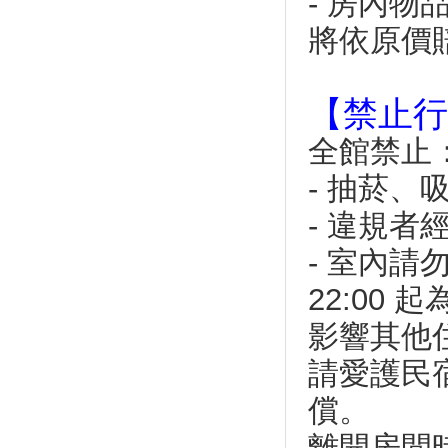
- 房內
琉球3潛水客海底升旗
將依原價
觀光熱點 小琉球遊客大增
2018海灣旅遊年 小琉球生態
旅遊正夯
【禁止行
刺激秋冬淡季觀光 琉球鄉公所
辦演唱會及煙火秀
全館禁止
觀光熱點 小琉球遊客大增
- 抽菸
2018海灣旅遊年 小琉球生態
旅遊正夯
- 違規
刺激秋冬淡季觀光 琉球鄉公所
辦演唱會及煙火秀
- 室內請
迎接夏天！出發揪團來趟「小琉
22:00
球」二天一夜跳島旅
出發！半日環保快閃「小琉球」
影響其他
發現海龜新生態
請愛護民
無塑低碳新運動！去小琉球請自
備盥洗用品
償。
小琉球傳統懷舊早餐 純手工製
作黑糖包會爆漿！
離開房間