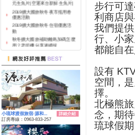
步行可達
2019擴大國旅秋冬夜市抵用卷
優惠活動
利商店與
2019擴大國旅秋冬住宿優惠活
動
我們提供
秋冬擴大國旅補助離島加碼怎麼
行、小家
用？老司機分享連續技
108年潮州賽神蝦暨小農市集活
都能自在
動
單車騎遊聽風看海，體驗台灣燈
塔極點濱海小鎮風貌 一起Light
設有 K
up Taiwan
Hi~枋寮有藝市
空間，是
單車環島遊台灣國際入口網站
擇。
Taiwan on 2 Wheels
第四屆「小琉球愛龜淨灘接力
北極熊旅
賽」活動，7/13小琉球龍蝦洞海
灘展開！
念，期待
小琉球渡假旅宿-源和...
詳細介紹
屏東大鵬灣賽車場今歇業 車友
訂房專線：0963-833-257
琉球假期
依依不捨盼有人接手
大鵬灣水上趣 體驗造舟、迷你