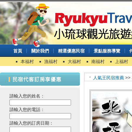
首頁
關於我們
精選優惠民宿
景點服務導覽
本福村
漁福村
大福村
南福村
上福村
人氣王民宿推薦
>>
台灣百大景點推薦，集章還有限
請輸入您的姓名：
量小禮物可以拿
2024屏東迎王時間出來啦！迎
請輸入您的電話：
王資訊大整理
盡孝心遊小琉球放鬆之旅活動開
請輸入您的訂房日期：
跑啦