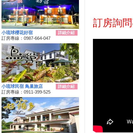
鐵人
高鐵南延新增方案！交通部：這
兩案較有可行性
訂房詢問專線
三代同遊國家公園 『墾丁仲夏
夜未眠－蟹謝好孕』陸蟹生態之
小琉球櫻花好宿
詳細介紹
旅
訂房專線：0987-664-047
兒童狂歡節開幕 藝術館變身為
兒童樂園
勝利星村舊好勝市集 7月13日重
磅登場
和時間賽跑！網紅景點潮州日式
建築群 僅剩6棟可修復
動動手.藝起玩-跑跑巴士迴力車
小琉球民宿 鳥巢旅店
詳細介紹
訂房專線：0911-399-525
2019野薑花季7月登場，歡迎來
訪~
山友注意！台灣登山申請整合服
務網 單一入口網上線了
暑假來了！雙流自然教育中心十
周年熱鬧慶生!