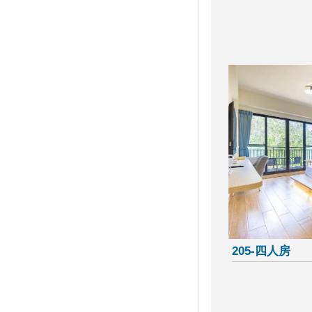
2019屏東馬拉松路跑報名
滿滿兔子等你餵！屏東「兔子樂
園」被絨毛毛兔兔圍繞萌炸天！
-品味東港-
旱鴨子不能體驗潛水？台灣體驗
潛水景點與８大疑問全解惑！
國慶煙火睽違12年在屏東 高屏
溪兩岸皆可欣賞
2019 SL仲夏寶島號定期開行活
動
要搶要快！屏東春遊加碼禮快發
完 自由行補助剩3成
墾丁陸蟹繁殖季 海生館推夜宿
生態遊程
【台灣好好玩】到屏東‧小琉球
205-四人房
永續生態遊 解放無「塑」島嶼
暑假熱搜水上活動：透明獨木
舟！全台最新15條水上活動懶人
包