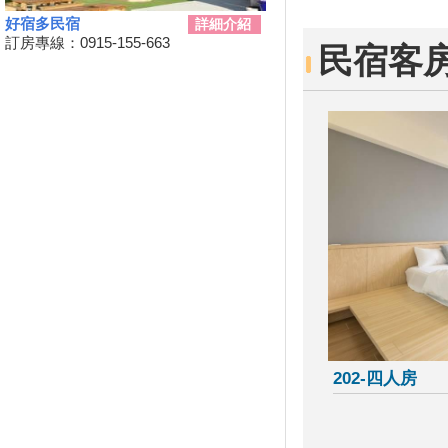
鵬琉線船票半價優惠 墾丁飯店
好宿多民宿
推「買大送小」
詳細介紹
訂房專線：0915-155-663
民宿客
恆春3000啤酒博物館！全球酒
杯集成的「巨大酒杯牆」
墾丁社頂夏日「夜精靈」 螢光
蕈雨後綻放迷魂綠光
小琉球低碳旅遊，無拘無「塑」
超便利！
這裡有櫻花蝦霜淇淋 屏東東港
吃冰節登場
海生館河魨海洋派對 海洋系網
美爭奇鬥艷
「2019屏東縣原住民族收穫節-
收穫那麼多」
藤枝森林遊樂區6月底關園 入園
只剩41名額
2019寶島仲夏節開跑
202-四人房
2019屏東Ocean Alive大鵬灣水
域系列活動
2019屏東縣東港吃冰節