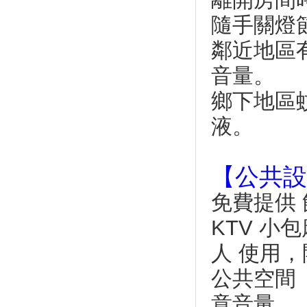
起司控看過來！小琉球超夯牽絲
隨手關燈
起司餅 電話預訂超難打
小琉球海洋牧民活動將登場 海
鄰近地區有
港煙火秀堪稱秋冬旅遊好處去
小琉球必遊免費景點【花瓶岩／
音量。
望海亭／中澳沙灘／龍蝦洞／美
鄉下地區
人洞售票亭後方沙灘】漫遊發現
它的美～忘憂渡假聖地！
液。
快來小琉球看「搖滾龜」 聽音
樂保護海洋又減塑
影／小琉球超自然奇觀 靈犬與
【公共設
廣播聲一搭一唱
撿垃圾兌換 恆春、小琉球「海
免費提供
灘貨幣」夯
潛水淨海、海岸淨灘 小琉球搖
KTV 小
滾龜友善音樂會
人 使用，開
屏東小琉球 優游絕世島嶼
【小琉球】台灣15處小琉球必去
公共空間（
景點
意音量。
甜度高、口感Q！ 四面環海的