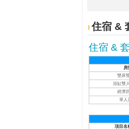
香港旅遊平台：台灣燈會美似海
邊的TeamLab
年後旅行甩肉去！「6大健行目
的地」讓你賞美景、練腳力走出
住宿 &
好身材
360度環景視野超壯觀！全台4
大絕美健行地區 週末就上山去
住宿 & 
春節吃太多？年後旅遊健行甩肉
去！
打造小琉球成無塑島 青年推動
「琉行杯共享」
房
海緣民宿-最浪漫的小琉球浮潛
雙床
旅行
浴缸雙
起司控看過來！小琉球超夯牽絲
經濟
起司餅 電話預訂超難打
單人
小琉球美食口袋名單！必吃酥炸
蜂巢蝦、琉球番壽司
慢活小琉球之旅！到熱帶島嶼看
奇岩勝景享受放空生活
項目名
讓小琉球成為低碳島！31家民宿