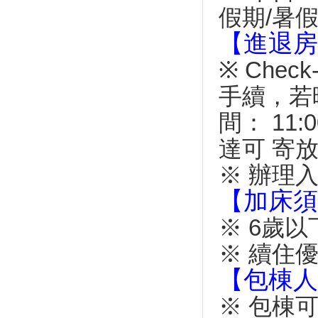
小琉球海洋牧民活動將登場 海
假期/暑假
港煙火秀堪稱秋冬旅遊好處去
【進退房
喜迎2019台灣燈會 屏東33鄉鎮
市花燈車點燈遊行
※ Check
冬季也能玩水 大鵬灣創意迎客
手續，若晚
慢活小琉球之旅！到熱帶島嶼看
奇岩勝景享受放空生活
間： 11
「從海灣走進小鎮 海灣旅遊精
彩一整年」活動展
達可 寄放
必玩指南！小琉球三天兩夜自由
※ 辦理
行 玩好玩滿這麼簡單
潮間帶找海膽、浮潛看大海龜，
【加床須
精選小琉球5個必去景點，讓你
體驗珊瑚礁島的魅力
※ 6歲
無塑低碳新運動！去小琉球請自
※ 續住
備盥洗用品
觀光熱點 小琉球遊客大增
【包棟人
屏東小琉球減塑迎王爺 在地店
※ 包棟可
家「動」起來