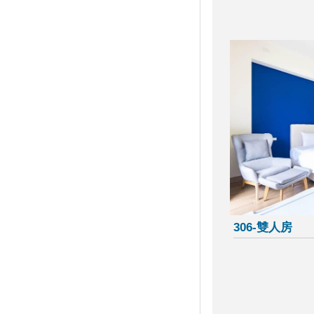
免出國！小琉球賞夢幻白沙灘、
綠蠵龜 四季都好玩
小琉球必吃！在地人帶路的私房
海鮮 龍蝦飯湯炸出鮮甜海味
5/4屏東黑鮪魚季，必吃經典海
味玩扭蛋！
屏東大鵬灣往返小琉球新航線～
航經鵬灣跨海大橋～還可免費搭
乘小琉球環島公車！
可以排假了！明年6個連假 春節
休7天要補1天班
小琉球海灘貨幣 發出第1500顆
巨大海盜船、溜滑梯白沙坑 屏
東全新免費親子景點正式開放
306-雙人房
小琉球1日遊建議行程
小琉球浮潛還能這樣玩！賞夕陽
×半潛艇 小琉球低碳6玩法
〈228連假何處去〉宜蘭、花蓮
行程規劃 別忽略這些園區亮點