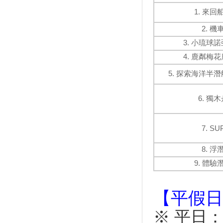
聯手推無塑觀光
1. 來回
〈南部〉小琉球7月觀光人次 歷
2. 機
史新高
3. 小琉球
觀光熱點 小琉球遊客大增
冬遊小琉球 流連忘返憶難忘
4. 鹿粼梅
慢活小琉球之旅！到熱帶島嶼看
5. 探索海洋半潛
奇岩勝景享受放空生活
觀光海嘯逆勢衝高 小琉球全年
6. 獨
達56萬人次 超越大鵬灣
搭高鐵直衝小琉球一日遊！浮
潛、環島、下午茶海龜燒
7. SU
打造無塑低碳島 小琉球飲水地
圖服務上線
8. 浮
台灣燈會在屏東 風景美食新攻
9. 體驗
略
〈南部〉小琉球7月觀光人次 歷
【平假日
史新高
和海龜面對面共游 小琉球的
※ 平日
「夜生活」很潮！