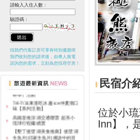
§ 安心遊2.0住宿進擊券 §
請輸入入住人數：
2020年琅嶠鷹季系列活動 “與鷹
同行”草原健走活動
驗證碼：
台灣好行新路線！9127-D大鵬
灣琉球線 9/1試營運啟航囉！
紙本「藝FUN券」
109年與國家公園有約~~~「自
找我們代客訂房可享有特別優惠唷
然飛羽、 大地天籟DIY」活動
我們收到您的請求後，由專人致電
諮詢您的需求，立刻為您找尋空房！
屏東三大日音樂節~
2020大鵬灣帆船生活節
民宿介
墾丁國家公園舉辦『潮向海洋玩
科學』活動
7/4-7/31東港吃冰趣 ice仲夏潮口
味【系列活動】
高鐵首推澎湖交通聯票 超夯小
位於小琉球
琉球行程繼續賣
Inn】
【墾丁後壁湖美食推薦】後壁湖
生魚片|邱家生魚片|傳說中的百
元生魚片|空運來台新鮮生魚片|