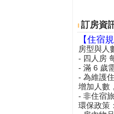
冬遊小琉球 流連忘返憶難忘
搭觀光巴士泡湯去！金山一日遊
帶你吃鴨肉、泡溫泉
和海龜面對面共游 小琉球的
訂房資
「夜生活」很潮！
台灣十大魅力島你去過幾個？
【住宿規
好吃好玩一次報你知！
屏東小琉球減塑迎王爺 在地店
房型與人
家「動」起來
小琉球才喝的到 「卡布敦」創
- 四人房
離島限定啤酒首例
- 滿 6 
東琉美食大賞 限量百桌動作快
東港琉球10道經典美食 限量百
- 為維
桌想吃動作要快！
增加人數
無塑又低碳 小琉球島上飲水地
圖上線
- 非住
夏天揪團 小琉球浮潛消暑
環保政策
海底慶雙十 國旗水中飄揚
「我愛中華民國」 慶祝國慶小