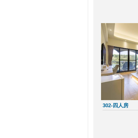
海天一色美如畫！全台13大絕美
沙灘玩水去
520也要耍浪漫！全台必收藏浪
漫約會景點懶人包
【趣吧】夏天就是要玩水划獨木
舟！全台最新15條水上活動懶人
包
2019屏東黑鮪魚文化觀光季
小琉球必遊免費景點【花瓶岩／
望海亭／中澳沙灘／龍蝦洞／美
人洞售票亭後方沙灘】漫遊發現
它的美～忘憂渡假聖地！
小琉球輕旅！花瓶岩、衫福漁
港、落日亭，小島迷人風情的初
體驗
302-四人房
小琉球三天兩夜必吃必玩指南｜
小琉球自由行原來這麼簡單！
小琉球必遊【烏鬼洞】除了爬洞
穴，更要走走步道，美景盡收眼
底