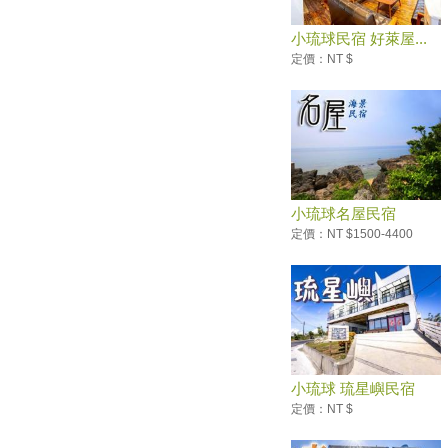
打造無塑低碳島 小琉球飲水地
圖服務上線
小琉球民宿 好萊屋...
台灣燈會在屏東 風景美食新攻
定價：NT $
略
〈南部〉小琉球7月觀光人次 歷
史新高
和海龜面對面共游 小琉球的
「夜生活」很潮！
小琉球海洋牧民活動將登場 海
小琉球名屋民宿
港煙火秀堪稱秋冬旅遊好處去
定價：NT $1500-4400
喜迎2019台灣燈會 屏東33鄉鎮
市花燈車點燈遊行
冬季也能玩水 大鵬灣創意迎客
慢活小琉球之旅！到熱帶島嶼看
奇岩勝景享受放空生活
「從海灣走進小鎮 海灣旅遊精
彩一整年」活動展
小琉球 琉星嶼民宿
必玩指南！小琉球三天兩夜自由
定價：NT $
行 玩好玩滿這麼簡單