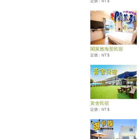
定價：NT $
小琉球輕旅！花瓶岩、衫福漁
港、落日亭，小島迷人風情的初
體驗
小琉球三天兩夜必吃必玩指南｜
小琉球自由行原來這麼簡單！
小琉球必遊【烏鬼洞】除了爬洞
穴，更要走走步道，美景盡收眼
閣萊雅海景民宿
底
定價：NT $
免出國！小琉球賞夢幻白沙灘、
綠蠵龜 四季都好玩
小琉球必吃！在地人帶路的私房
海鮮 龍蝦飯湯炸出鮮甜海味
5/4屏東黑鮪魚季，必吃經典海
味玩扭蛋！
黃舍民宿
屏東大鵬灣往返小琉球新航線～
定價：NT $
航經鵬灣跨海大橋～還可免費搭
乘小琉球環島公車！
可以排假了！明年6個連假 春節
休7天要補1天班