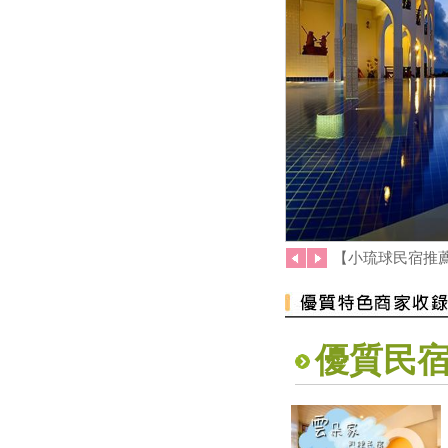
「2019屏東縣原住民族收穫節-
收穫那麼多」
藤枝森林遊樂區6月底關園 入園
只剩41名額
2019寶島仲夏節開跑
2019屏東Ocean Alive大鵬灣水
域系列活動
2019屏東縣東港吃冰節
2019屏東馬拉松路跑報名
滿滿兔子等你餵！屏東「兔子樂
園」被絨毛毛兔兔圍繞萌炸天！
【小琉球民宿推
-品味東港-
旱鴨子不能體驗潛水？台灣體驗
潛水景點與８大疑問全解惑！
優質民
國慶煙火睽違12年在屏東 高屏
溪兩岸皆可欣賞
2019 SL仲夏寶島號定期開行活
動
要搶要快！屏東春遊加碼禮快發