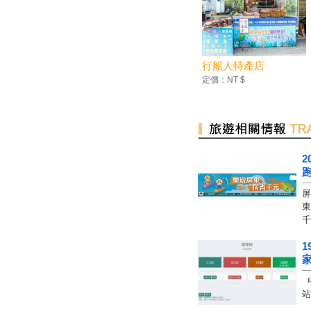
東港琉球10道經典美食 限量百
桌想吃動作要快！
無塑又低碳 小琉球島上飲水地
圖上線
行船人特產店
定價：NT $
夏天揪團 小琉球浮潛消暑
海底慶雙十 國旗水中飄揚
「我愛中華民國」 慶祝國慶小
琉球3潛水客海底升旗
觀光熱點 小琉球遊客大增
2
2018海灣旅遊年 小琉球生態
跑
旅遊正夯
屏
刺激秋冬淡季觀光 琉球鄉公所
東
辦演唱會及煙火秀
千
觀光熱點 小琉球遊客大增
1
2018海灣旅遊年 小琉球生態
家
旅遊正夯
申
刺激秋冬淡季觀光 琉球鄉公所
站
辦演唱會及煙火秀