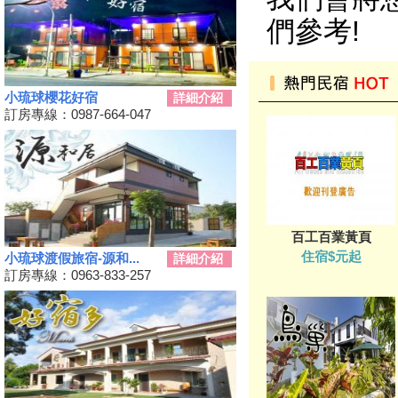
單車環島遊台灣國際入口網站
們參考!
Taiwan on 2 Wheels
第四屆「小琉球愛龜淨灘接力
賽」活動，7/13小琉球龍蝦洞海
灘展開！
小琉球櫻花好宿
詳細介紹
訂房專線：0987-664-047
屏東大鵬灣賽車場今歇業 車友
依依不捨盼有人接手
大鵬灣水上趣 體驗造舟、迷你
鐵人
高鐵南延新增方案！交通部：這
兩案較有可行性
百工百業黃頁
三代同遊國家公園 『墾丁仲夏
夜未眠－蟹謝好孕』陸蟹生態之
住宿$元起
小琉球渡假旅宿-源和...
詳細介紹
旅
訂房專線：0963-833-257
兒童狂歡節開幕 藝術館變身為
兒童樂園
勝利星村舊好勝市集 7月13日重
磅登場
和時間賽跑！網紅景點潮州日式
建築群 僅剩6棟可修復