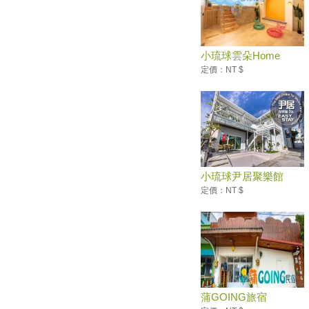
完 自由行補助剩3成
墾丁陸蟹繁殖季 海生館推夜宿
生態遊程
小琉球雲朵Home
【台灣好好玩】到屏東‧小琉球
定價：NT $
永續生態遊 解放無「塑」島嶼
暑假熱搜水上活動：透明獨木
舟！全台最新15條水上活動懶人
包
海天一色美如畫！全台13大絕美
沙灘玩水去
520也要耍浪漫！全台必收藏浪
小琉球尹居聚樂館
漫約會景點懶人包
定價：NT $
【趣吧】夏天就是要玩水划獨木
舟！全台最新15條水上活動懶人
包
2019屏東黑鮪魚文化觀光季
小琉球必遊免費景點【花瓶岩／
望海亭／中澳沙灘／龍蝦洞／美
人洞售票亭後方沙灘】漫遊發現
蒲GOING旅宿
它的美～忘憂渡假聖地！