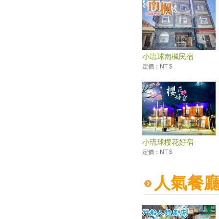
潮間帶找海膽、浮潛看大海龜，
精選小琉球5個必去景點，讓你
體驗珊瑚礁島的魅力
無塑低碳新運動！去小琉球請自
備盥洗用品
小琉球南楓民宿
觀光熱點 小琉球遊客大增
定價：NT $
屏東小琉球減塑迎王爺 在地店
家「動」起來
冬遊小琉球 流連忘返憶難忘
搭觀光巴士泡湯去！金山一日遊
帶你吃鴨肉、泡溫泉
和海龜面對面共游 小琉球的
「夜生活」很潮！
小琉球櫻花好宿
台灣十大魅力島你去過幾個？
定價：NT $
好吃好玩一次報你知！
屏東小琉球減塑迎王爺 在地店
人氣餐
家「動」起來
小琉球才喝的到 「卡布敦」創
離島限定啤酒首例
東琉美食大賞 限量百桌動作快