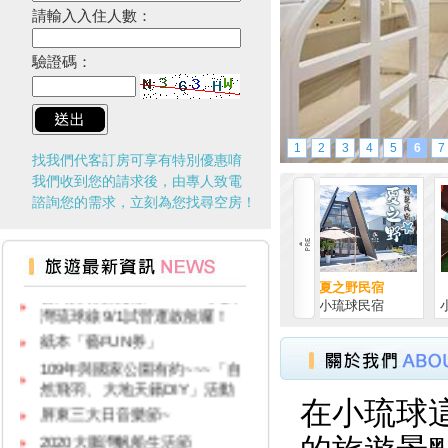
請輸入入住人數：
台灣百大景點推薦，集章還有限
驗證碼：
量小禮物可以拿
2024屏東迎王時間出來啦！迎
王資訊大整理
盡孝心遊小琉球放鬆之旅活動開
1
2
3
4
5
6
7
找我們代客訂房可享有特別優惠唷
跑啦
我們收到您的請求後，由專人致電
§ 安心遊2.0住宿進擊券 §
諮詢您的需求，立刻為您找尋空房！
2020年琅嶠鷹季系列活動 “與鷹
同行”草原健走活動
台灣好行新路線！9127-D大鵬
灣琉球線 9/1試營運啟航囉！
小琉球獨棟休閒民宿-...
夏之野民宿
小琉球 住得好民
小琉球民宿
小琉球民宿
小琉球民宿-住得好民.
紙本「藝FUN券」
109年與國家公園有約~~~「自
然飛羽、 大地天籟DIY」活動
屏東三大日音樂節~
在小琉球
2020大鵬灣帆船生活節
墾丁國家公園舉辦『潮向海洋玩