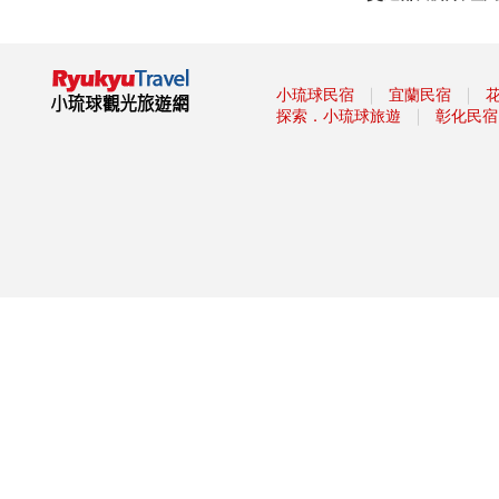
撿垃圾兌換 恆春、小琉球「海
灘貨幣」夯
潛水淨海、海岸淨灘 小琉球搖
滾龜友善音樂會
｜
｜
小琉球民宿
宜蘭民宿
｜
探索．小琉球旅遊
彰化民宿
屏東小琉球 優游絕世島嶼
【小琉球】台灣15處小琉球必去
景點
甜度高、口感Q！ 四面環海的
小琉球竟然有產芒果