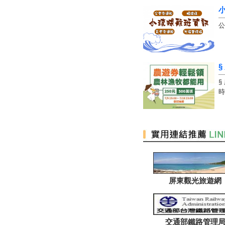
迎接夏天！出發揪團來趟「小琉
球」二天一夜跳島旅
公
出發！半日環保快閃「小琉球」
發現海龜新生態
無塑低碳新運動！去小琉球請自
備盥洗用品
§
小琉球傳統懷舊早餐 純手工製
§
作黑糖包會爆漿！
時
起司控看過來！小琉球超夯牽絲
起司餅 電話預訂超難打
小琉球海洋牧民活動將登場 海
港煙火秀堪稱秋冬旅遊好處去
小琉球必遊免費景點【花瓶岩／
望海亭／中澳沙灘／龍蝦洞／美
人洞售票亭後方沙灘】漫遊發現
它的美～忘憂渡假聖地！
屏東觀光旅遊網
快來小琉球看「搖滾龜」 聽音
樂保護海洋又減塑
影／小琉球超自然奇觀 靈犬與
廣播聲一搭一唱
交通部鐵路管理