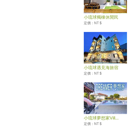
小琉球海灘貨幣 發出第1500顆
巨大海盜船、溜滑梯白沙坑 屏
東全新免費親子景點正式開放
小琉球獨棟休閒民
小琉球1日遊建議行程
宿-...
定價：NT $
小琉球浮潛還能這樣玩！賞夕陽
×半潛艇 小琉球低碳6玩法
〈228連假何處去〉宜蘭、花蓮
行程規劃 別忽略這些園區亮點
香港旅遊平台：台灣燈會美似海
邊的TeamLab
小琉球遇見海旅宿
年後旅行甩肉去！「6大健行目
定價：NT $
的地」讓你賞美景、練腳力走出
好身材
360度環景視野超壯觀！全台4
大絕美健行地區 週末就上山去
春節吃太多？年後旅遊健行甩肉
去！
打造小琉球成無塑島 青年推動
小琉球夢想家Vill...
「琉行杯共享」
定價：NT $
海緣民宿-最浪漫的小琉球浮潛