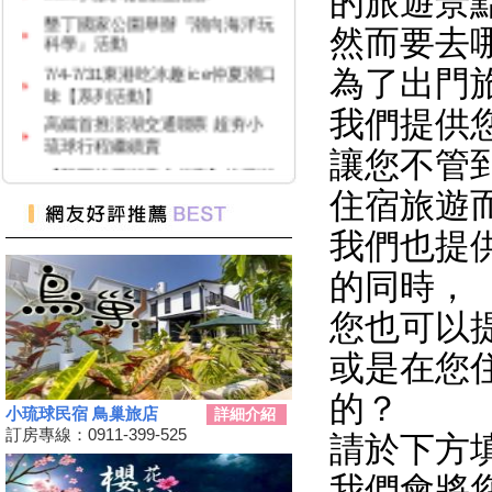
的旅遊景
科學』活動
然而要去
7/4-7/31東港吃冰趣 ice仲夏潮口
味【系列活動】
為了出門
高鐵首推澎湖交通聯票 超夯小
我們提供
琉球行程繼續賣
【墾丁後壁湖美食推薦】後壁湖
讓您不管
生魚片|邱家生魚片|傳說中的百
元生魚片|空運來台新鮮生魚片|
住宿旅遊
2019擴大國旅秋冬夜市抵用卷
我們也提
優惠活動
2019擴大國旅秋冬住宿優惠活
的同時，
動
秋冬擴大國旅補助離島加碼怎麼
您也可以
用？老司機分享連續技
或是在您
108年潮州賽神蝦暨小農市集活
動
的？
小琉球民宿 鳥巢旅店
詳細介紹
單車騎遊聽風看海，體驗台灣燈
訂房專線：0911-399-525
塔極點濱海小鎮風貌 一起Light
請於下方
up Taiwan
我們會將
Hi~枋寮有藝市