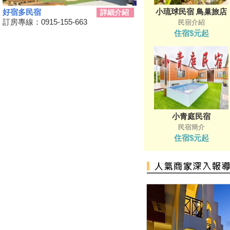
小琉球民宿 鳥巢旅店
好宿多民宿
動動手.藝起玩-跑跑巴士迴力車
詳細介紹
訂房專線：0915-155-663
民宿介紹
2019野薑花季7月登場，歡迎來
住宿$元起
訪~
山友注意！台灣登山申請整合服
務網 單一入口網上線了
暑假來了！雙流自然教育中心十
周年熱鬧慶生!
鵬琉線船票半價優惠 墾丁飯店
推「買大送小」
小青庭民宿
恆春3000啤酒博物館！全球酒
民宿簡介
杯集成的「巨大酒杯牆」
住宿$元起
墾丁社頂夏日「夜精靈」 螢光
蕈雨後綻放迷魂綠光
小琉球低碳旅遊，無拘無「塑」
超便利！
這裡有櫻花蝦霜淇淋 屏東東港
吃冰節登場
海生館河魨海洋派對 海洋系網
美爭奇鬥艷