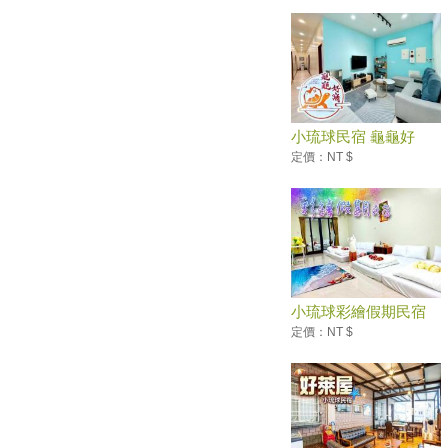
旅行
起司控看過來！小琉球超夯牽絲
起司餅 電話預訂超難打
小琉球美食口袋名單！必吃酥炸
蜂巢蝦、琉球番壽司
慢活小琉球之旅！到熱帶島嶼看
小琉球民宿 龜龜好
奇岩勝景享受放空生活
窩...
定價：NT $
讓小琉球成為低碳島！31家民宿
聯手推無塑觀光
〈南部〉小琉球7月觀光人次 歷
史新高
觀光熱點 小琉球遊客大增
冬遊小琉球 流連忘返憶難忘
小琉球彩繪假期民宿
慢活小琉球之旅！到熱帶島嶼看
定價：NT $
奇岩勝景享受放空生活
觀光海嘯逆勢衝高 小琉球全年
達56萬人次 超越大鵬灣
搭高鐵直衝小琉球一日遊！浮
潛、環島、下午茶海龜燒