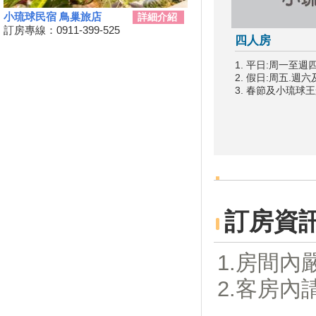
三代同遊國家公園 『墾丁仲夏
小琉球民宿 鳥巢旅店
詳細介紹
夜未眠－蟹謝好孕』陸蟹生態之
訂房專線：0911-399-525
四人房
旅
兒童狂歡節開幕 藝術館變身為
1. 平日:周一至週
兒童樂園
2. 假日:周五.週
3. 春節及小琉球
勝利星村舊好勝市集 7月13日重
磅登場
和時間賽跑！網紅景點潮州日式
建築群 僅剩6棟可修復
動動手.藝起玩-跑跑巴士迴力車
2019野薑花季7月登場，歡迎來
訪~
山友注意！台灣登山申請整合服
訂房資
務網 單一入口網上線了
暑假來了！雙流自然教育中心十
1.房間
周年熱鬧慶生!
鵬琉線船票半價優惠 墾丁飯店
2.客房
推「買大送小」
恆春3000啤酒博物館！全球酒