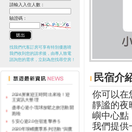
請輸入入住人數：
驗證碼：
找我們代客訂房可享有特別優惠唷
我們收到您的請求後，由專人致電
諮詢您的需求，立刻為您找尋空房！
民宿介
台灣百大景點推薦，集章還有限
量小禮物可以拿
2024屏東迎王時間出來啦！迎
你可以在
王資訊大整理
靜謐的夜
盡孝心遊小琉球放鬆之旅活動開
跑啦
嶼中心點
§ 安心遊2.0住宿進擊券 §
我們提供
2020年琅嶠鷹季系列活動 “與鷹
同行”草原健走活動