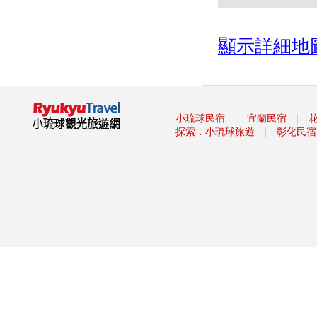
園」被絨毛毛兔兔圍繞萌炸天！
-品味東港-
顯示詳細地
旱鴨子不能體驗潛水？台灣體驗
潛水景點與８大疑問全解惑！
國慶煙火睽違12年在屏東 高屏
溪兩岸皆可欣賞
2019 SL仲夏寶島號定期開行活
｜
｜
小琉球民宿
宜蘭民宿
動
｜
探索．小琉球旅遊
彰化民宿
要搶要快！屏東春遊加碼禮快發
完 自由行補助剩3成
墾丁陸蟹繁殖季 海生館推夜宿
生態遊程
【台灣好好玩】到屏東‧小琉球
永續生態遊 解放無「塑」島嶼
暑假熱搜水上活動：透明獨木
舟！全台最新15條水上活動懶人
包
海天一色美如畫！全台13大絕美
沙灘玩水去