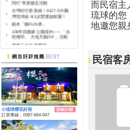
而民宿主
台灣好行新路線！9127-D大鵬
灣琉球線 9/1試營運啟航囉！
琉球的您
紙本「藝FUN券」
地邀您親
109年與國家公園有約~~~「自
然飛羽、 大地天籟DIY」活動
屏東三大日音樂節~
2020大鵬灣帆船生活節
民宿客
墾丁國家公園舉辦『潮向海洋玩
科學』活動
7/4-7/31東港吃冰趣 ice仲夏潮口
味【系列活動】
高鐵首推澎湖交通聯票 超夯小
琉球行程繼續賣
【墾丁後壁湖美食推薦】後壁湖
生魚片|邱家生魚片|傳說中的百
元生魚片|空運來台新鮮生魚片|
小琉球櫻花好宿
詳細介紹
訂房專線：0987-664-047
2019擴大國旅秋冬夜市抵用卷
優惠活動
2019擴大國旅秋冬住宿優惠活