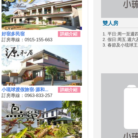
動
秋冬擴大國旅補助離島加碼怎麼
用？老司機分享連續技
雙人房
108年潮州賽神蝦暨小農市集活
動
好宿多民宿
詳細介紹
1. 平日:周一至週
訂房專線：0915-155-663
2. 假日:周五.週
單車騎遊聽風看海，體驗台灣燈
3. 春節及小琉球
塔極點濱海小鎮風貌 一起Light
up Taiwan
Hi~枋寮有藝市
單車環島遊台灣國際入口網站
Taiwan on 2 Wheels
第四屆「小琉球愛龜淨灘接力
賽」活動，7/13小琉球龍蝦洞海
小琉球渡假旅宿-源和...
詳細介紹
灘展開！
訂房專線：0963-833-257
屏東大鵬灣賽車場今歇業 車友
依依不捨盼有人接手
大鵬灣水上趣 體驗造舟、迷你
鐵人
高鐵南延新增方案！交通部：這
兩案較有可行性