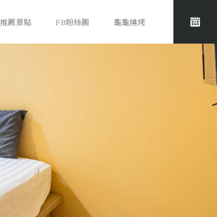
推薦景點
FB粉絲團
龜龜燒烤